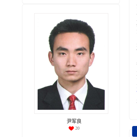
尹军良
20