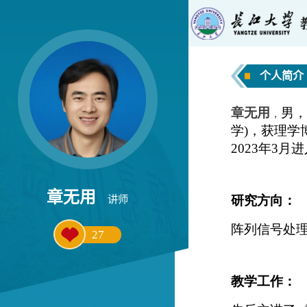
个人简介
章无用
讲师
27