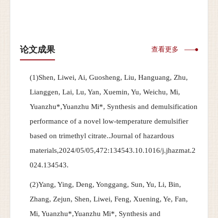
论文成果
查看更多
(1)Shen, Liwei, Ai, Guosheng, Liu, Hanguang, Zhu,
Lianggen, Lai, Lu, Yan, Xuemin, Yu, Weichu, Mi,
Yuanzhu*,Yuanzhu Mi*, Synthesis and demulsification
performance of a novel low-temperature demulsifier
based on trimethyl citrate..Journal of hazardous
materials,2024/05/05,472:134543.10.1016/j.jhazmat.2
024.134543.
(2)Yang, Ying, Deng, Yonggang, Sun, Yu, Li, Bin,
Zhang, Zejun, Shen, Liwei, Feng, Xuening, Ye, Fan,
Mi, Yuanzhu*,Yuanzhu Mi*, Synthesis and