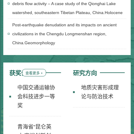
debris flow activity – A case study of the Qionghai Lake
watershed, southeastern Tibetan Plateau, China.Holocene
Post-earthquake denudation and its impacts on ancient
civilizations in the Chengdu Longmenshan region,
China.Geomorphology
获奖信息
研究方向
查看更多 +
中国交通运输协
地质灾害形成理
会科技进步一等
论与防治技术
奖
青海省“昆仑英